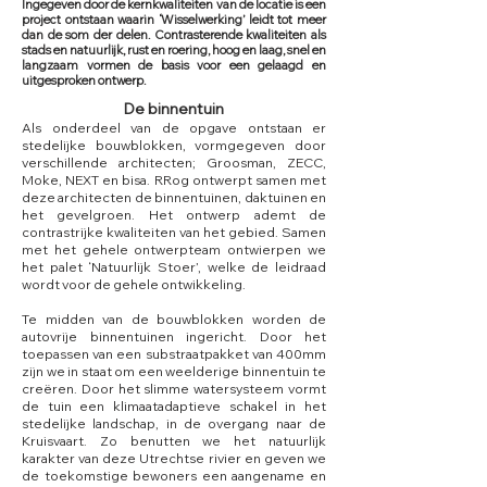
Ingegeven door de kernkwaliteiten van de locatie is een
project ontstaan waarin ‘Wisselwerking’ leidt tot meer
dan de som der delen. Contrasterende kwaliteiten als
stads en natuurlijk, rust en roering, hoog en laag, snel en
langzaam vormen de basis voor een gelaagd en
uitgesproken ontwerp.
De binnentuin
Als onderdeel van de opgave ontstaan er
stedelijke bouwblokken, vormgegeven door
verschillende architecten; Groosman, ZECC,
Moke, NEXT en bisa. RRog ontwerpt samen met
deze architecten de binnentuinen, daktuinen en
het gevelgroen. Het ontwerp ademt de
contrastrijke kwaliteiten van het gebied. Samen
met het gehele ontwerpteam ontwierpen we
het palet ‘Natuurlijk Stoer’, welke de leidraad
wordt voor de gehele ontwikkeling.
Te midden van de bouwblokken worden de
autovrije binnentuinen ingericht. Door het
toepassen van een substraatpakket van 400mm
zijn we in staat om een weelderige binnentuin te
creëren. Door het slimme watersysteem vormt
de tuin een klimaatadaptieve schakel in het
stedelijke landschap, in de overgang naar de
Kruisvaart. Zo benutten we het natuurlijk
karakter van deze Utrechtse rivier en geven we
de toekomstige bewoners een aangename en