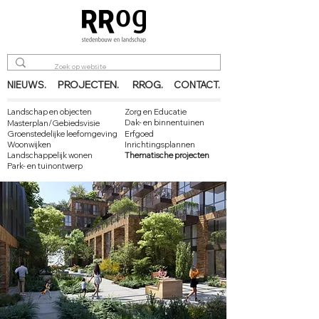
PROJECTEN.
RROG.
NIEUWS.
CONTACT.
Landschap en objecten
Zorg en Educatie
Dak- en binnentuinen
Masterplan/Gebiedsvisie
Groenstedelijke leefomgeving
Erfgoed
Woonwijken
Inrichtingsplannen
Landschappelijk wonen
Thematische projecten
Park- en tuinontwerp
Read More