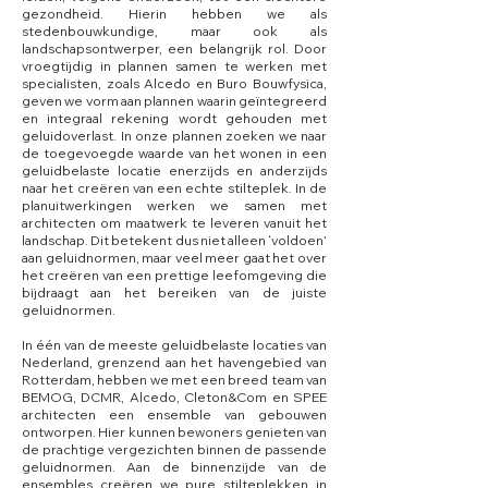
gezondheid. Hierin hebben we als
stedenbouwkundige, maar ook als
landschapsontwerper, een belangrijk rol. Door
vroegtijdig in plannen samen te werken met
specialisten, zoals Alcedo en Buro Bouwfysica,
geven we vorm aan plannen waarin geïntegreerd
en integraal rekening wordt gehouden met
geluidoverlast. In onze plannen zoeken we naar
de toegevoegde waarde van het wonen in een
geluidbelaste locatie enerzijds en anderzijds
naar het creëren van een echte stilteplek. In de
planuitwerkingen werken we samen met
architecten om maatwerk te leveren vanuit het
landschap. Dit betekent dus niet alleen ‘voldoen’
aan geluidnormen, maar veel meer gaat het over
het creëren van een prettige leefomgeving die
bijdraagt aan het bereiken van de juiste
geluidnormen.
In één van de meeste geluidbelaste locaties van
Nederland, grenzend aan het havengebied van
Rotterdam, hebben we met een breed team van
BEMOG, DCMR, Alcedo, Cleton&Com en SPEE
architecten een ensemble van gebouwen
ontworpen. Hier kunnen bewoners genieten van
de prachtige vergezichten binnen de passende
geluidnormen. Aan de binnenzijde van de
ensembles creëren we pure stilteplekken in