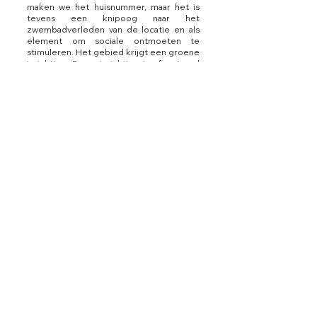
maken we het huisnummer, maar het is
tevens een knipoog naar het
zwembadverleden van de locatie en als
element om sociale ontmoeten te
stimuleren. Het gebied krijgt een groene
inrichting. Deze inrichting is afgestemd
op de mogelijkheden die het DIOR en de
ondergrondse infrastructuur biedt; langs
de sporthal worden heestervakken
gemaakt met een sterke
bodembedekkend soort. Op de
pleinruimtes zijn de vakken altijd groter
dan de voorgeschreven 15m². Deze
vakken worden ingericht met
bodembedekkend siergras of
laagblijvende bodembedekkende
heesters en solitaire bomen.