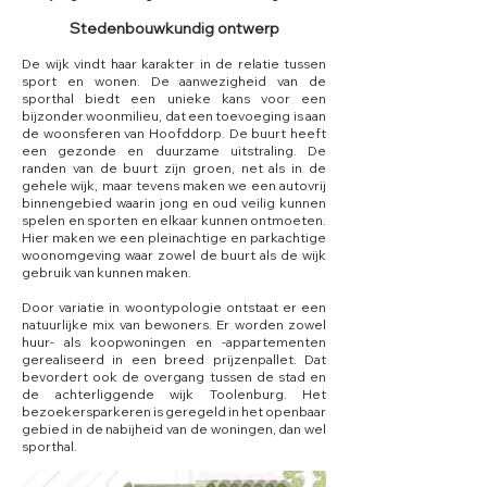
Stedenbouwkundig ontwerp
De wijk vindt haar karakter in de relatie tussen
sport en wonen. De aanwezigheid van de
sporthal biedt een unieke kans voor een
bijzonder woonmilieu, dat een toevoeging is aan
de woonsferen van Hoofddorp. De buurt heeft
een gezonde en duurzame uitstraling. De
randen van de buurt zijn groen, net als in de
gehele wijk, maar tevens maken we een autovrij
binnengebied waarin jong en oud veilig kunnen
spelen en sporten en elkaar kunnen ontmoeten.
Hier maken we een pleinachtige en parkachtige
woonomgeving waar zowel de buurt als de wijk
gebruik van kunnen maken.
Door variatie in woontypologie ontstaat er een
natuurlijke mix van bewoners. Er worden zowel
huur- als koopwoningen en -appartementen
gerealiseerd in een breed prijzenpallet. Dat
bevordert ook de overgang tussen de stad en
de achterliggende wijk Toolenburg. Het
bezoekersparkeren is geregeld in het openbaar
gebied in de nabijheid van de woningen, dan wel
sporthal.