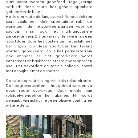
60m sprint worden geoefend. Tegelijkertijd
verbindt deze route het gehele openbare
gebied van de buurt.
Het is een route die langs verschillende plekken
gaat, zoals een klein speeltuintje nabij de
woningen, de fietsparkeerplaatsen voor de
sporthal, maar ook het multifunctionele
parkeerterrein. Dit terrein richten we in als een
‘sportvloer’ door het coaten van het asfalt met
belijningen. Op deze sportvloer kan tevens
worden geparkeerd. Zo is het parkeerterrein
ook wanneer er niet geparkeerd wordt
interessant en bruikbaar als terrein voor sport en
spel. Dat bevordert de sociale cohesie, zowel
met de wijk als met de sporthal.
De hardlooproute is ingericht als rolstoelroute.
De hoogteverschillen in het gebied worden via
deze route overbrugd, door middel van
rolstoelvriendelijke hellingbanen. Hij wordt
gemaakt van asfalt met een blauwe coating en
witte letters.