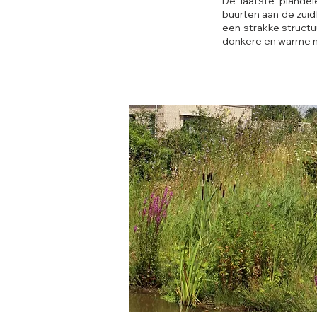
De laatste plandel
buurten aan de zuid
een strakke structu
donkere en warme m