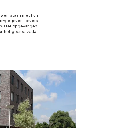
ouwen staan met hun
 vormgegeven oevers
melwater opgevangen.
or het gebied zodat