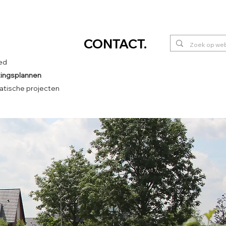
CONTACT
.
ed
htingsplannen
tische projecten