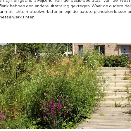
en zijn enigszins afwijkend van de basis-beeldtaal van de West
flank hebben een andere uitstraling gekregen. Waar de oudere dele
ur met lichte metselwerkstenen, zijn de laatste plandelen losser
etselwerk tinten.