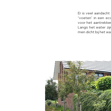
Er is veel aandach
“voeten” in een ec
voor het aantrekken
Langs het water zi
men dicht bij het w