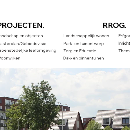
PROJECTEN.
RROG.
andschap en objecten
Landschappelijk wonen
Erfgo
Inric
asterplan/Gebiedsvisie
Park- en tuinontwerp
roenstedelijke leefomgeving
Zorg en Educatie
Thema
oonwijken
Dak- en binnentuinen