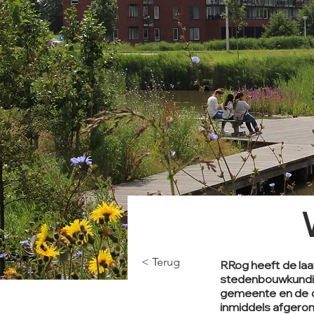
< Terug
RRog heeft de laa
stedenbouwkundi
gemeente en de on
inmiddels afgerond