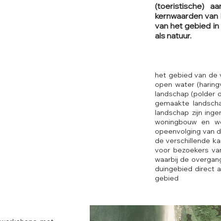
(toeristische) a
kernwaarden van h
van het gebied in
als natuur.
het gebied van de v
open water (haring
landschap (polder
gemaakte landschap
landschap zijn ing
woningbouw en won
opeenvolging van d
de verschillende ka
voor bezoekers van
waarbij de overgan
duingebied direct a
gebied