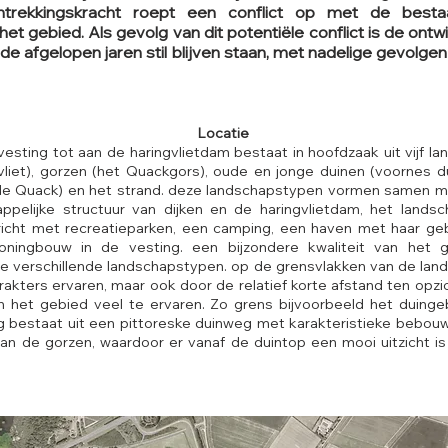
antrekkingskracht roept een conflict op met de bestaan
et gebied. Als gevolg van dit potentiële conflict is de ontw
 de afgelopen jaren stil blijven staan, met nadelige gevolg
Locatie
esting tot aan de haringvlietdam bestaat in hoofdzaak uit vijf l
vliet), gorzen (het Quackgors), oude en jonge duinen (voornes du
 de Quack) en het strand. deze landschapstypen vormen samen 
pelijke structuur van dijken en de haringvlietdam, het lands
ericht met recreatieparken, een camping, een haven met haar ge
ingbouw in de vesting. een bijzondere kwaliteit van het g
e verschillende landschapstypen. op de grensvlakken van de lan
rakters ervaren, maar ook door de relatief korte afstand ten opzic
 het gebied veel te ervaren. Zo grens bijvoorbeeld het duinge
g bestaat uit een pittoreske duinweg met karakteristieke bebouw
an de gorzen, waardoor er vanaf de duintop een mooi uitzicht is 