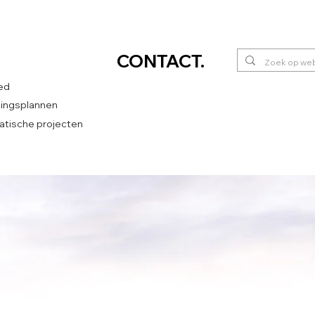
CONTACT
.
ed
htingsplannen
tische projecten