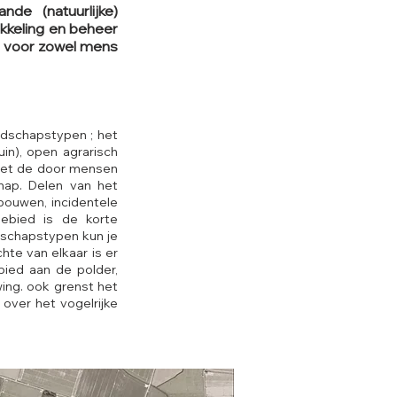
de (natuurlijke)
ikkeling en beheer
en voor zowel mens
andschapstypen ; het
in), open agrarisch
met de door mensen
chap. Delen van het
bouwen, incidentele
ebied is de korte
dschapstypen kun je
hte van elkaar is er
bied aan de polder,
ing. ook grenst het
over het vogelrijke