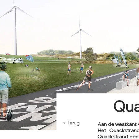
Qua
< Terug
Aan de westkant v
Het Quackstrand
Quackstrand een a