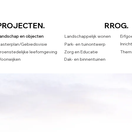
PROJECTEN.
RROG.
andschap en objecten
Landschappelijk wonen
Erfgo
Inric
asterplan/Gebiedsvisie
Park- en tuinontwerp
roenstedelijke leefomgeving
Zorg en Educatie
Thema
oonwijken
Dak- en binnentuinen