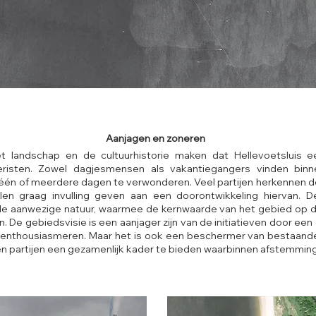
Aanjagen en zoneren
het landschap en de cultuurhistorie maken dat Hellevoetsluis e
risten. Zowel dagjesmensen als vakantiegangers vinden bi
één of meerdere dagen te verwonderen. Veel partijen herkennen d
len graag invulling geven aan een doorontwikkeling hiervan. De
r de aanwezige natuur, waarmee de kernwaarde van het gebied op d
. De gebiedsvisie is een aanjager zijn van de initiatieven door een
e enthousiasmeren. Maar het is ook een beschermer van bestaand
en partijen een gezamenlijk kader te bieden waarbinnen afstemming