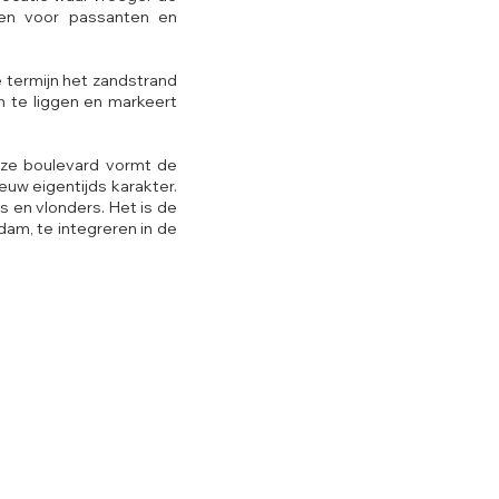
ten voor passanten en
 termijn het zandstrand
 te liggen en markeert
eze boulevard vormt de
euw eigentijds karakter.
s en vlonders. Het is de
am, te integreren in de