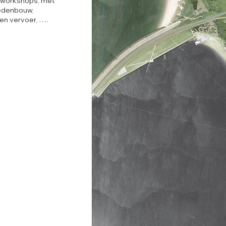
ie workshops, met
tedenbouw,
en vervoer, ….