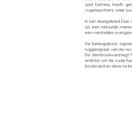
zuid batterij heeft g
vogelspotters, waar zo
In het deelgebied Duin
op een natuurlijk mani
een ruimtelijke overgan
De belangrijkste ingr
ruggengraat van de recr
De damboulevard legt fy
ambitie om de oude fun
boulevard en deze te b