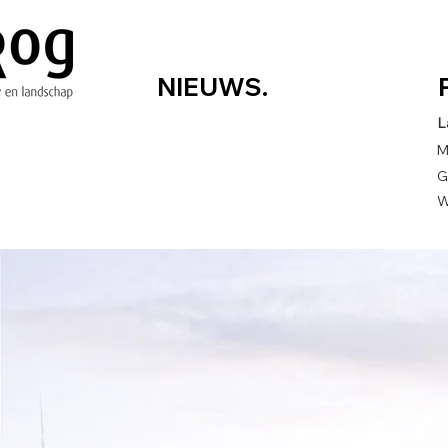
NIEUWS.
L
M
G
W