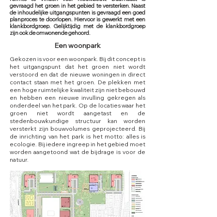
gevraagd het groen in het gebied te versterken. Naast
de inhoudelijke uitgangspunten is gevraagd een goed
planproces te doorlopen. Hiervoor is gewerkt met een
klankbordgroep. Gelijktijdig met de klankbordgroep
zijn ook de omwonende gehoord.
Een woonpark
Gekozen is voor een woonpark. Bij dit concept is
het uitgangspunt dat het groen niet wordt
verstoord en dat de nieuwe woningen in direct
contact staan met het groen. De plekken met
een hoge ruimtelijke kwaliteit zijn niet bebouwd
en hebben een nieuwe invulling gekregen als
onderdeel van het park. Op de locaties waar het
groen niet wordt aangetast en de
stedenbouwkundige structuur kan worden
versterkt zijn bouwvolumes geprojecteerd. Bij
de inrichting van het park is het motto: alles is
ecologie. Bij iedere ingreep in het gebied moet
worden aangetoond wat de bijdrage is voor de
natuur.