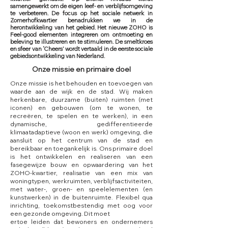
samengewerkt om de eigen leef- en verblijfsomgeving
te verbeteren. De focus op het sociale netwerk in
Zomerhofkwartier benadrukken we in de
herontwikkeling van het gebied. Het nieuwe ZOHO is
Feel-good elementen integreren om ontmoeting en
beleving te illustreren en te stimuleren. De smeltkroes
en sfeer van ‘Cheers’ wordt vertaald in de eerste sociale
gebiedsontwikkeling van Nederland.
Onze missie en primaire doel
Onze missie is het behouden en toevoegen van
waarde aan de wijk en de stad. Wij maken
herkenbare, duurzame (buiten) ruimten (met
iconen) en gebouwen (om te wonen, te
recreëren, te spelen en te werken), in een
dynamische, gedifferentieerde
klimaatadaptieve (woon en werk) omgeving, die
aansluit op het centrum van de stad en
bereikbaar en toegankelijk is. Ons primaire doel
is het ontwikkelen en realiseren van een
fasegewijze bouw en opwaardering van het
ZOHO-kwartier, realisatie van een mix van
woningtypen, werkruimten, verblijfsactiviteiten,
met water-, groen- en speelelementen (en
kunstwerken) in de buitenruimte. Flexibel qua
inrichting, toekomstbestendig met oog voor
een gezonde omgeving. Dit moet
ertoe leiden dat bewoners en ondernemers