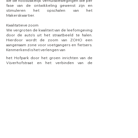
we de noodzakelijk verhuisbewegingen die per
fase van de ontwikkeling gewenst zijn en
stimuleren het opschalen van het
Makerskwartier.
Kwalitatieve zoom
We vergroten de kwaliteit van de leefomgeving
door de auto’s uit het straatbeeld te halen.
Hierdoor wordt de zoom van ZOHO een
aangenaam zone voor voetgangers en fietsers.
Kenmerkend is het verlengen van
het Hofpark door het groen inrichten van de
Vijverhofstraat en het verbinden van de
Almondestraat aan de sfeer van de
Noordersingel.
Klimaatadaptieve hof
Door klimaatadaptief en circulair te ontwerpen is
ZOHO de proeftuin van gezonde stedelijke
ontwikkeling. Polderdaken, watertanks,
watertuinen, groengevels en -daken versterken
het bestaande innovatieve woon-, werk en leef
milieu van ZOHO.
Dwaalmilieu
We maken een ‘netwerk’ van routes en plekken
die de verschillende maaivelden in het gebied
met elkaar verbinden. Trappen en loopbruggen