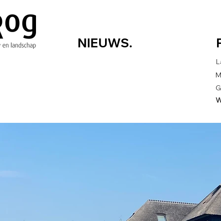
NIEUWS.
L
M
G
W
PROJECTEN.
Landschap en objecten
Landschappelijk 