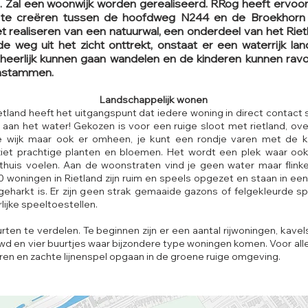
n. Zal een woonwijk worden gerealiseerd. RRog heeft ervo
 te creëren tussen de hoofdweg N244 en de Broekhor
et realiseren van een natuurwal, een onderdeel van het Rie
e weg uit het zicht onttrekt, onstaat er een waterrijk la
heerlijk kunnen gaan wandelen en de kinderen kunnen rav
mstammen.
Landschappelijk wonen
tland heeft het uitgangspunt dat iedere woning in direct contact 
: aan het water! Gekozen is voor een ruige sloot met rietland, ove
de wijk maar ook er omheen, je kunt een rondje varen met de k
ziet prachtige planten en bloemen. Het wordt een plek waar ook k
 thuis voelen. Aan de woonstraten vind je geen water maar flin
 woningen in Rietland zijn ruim en speels opgezet en staan in een
eharkt is. Er zijn geen strak gemaaide gazons of felgekleurde sp
rlijke speeltoestellen.
uurten te verdelen. Te beginnen zijn er een aantal rijwoningen, kave
en vier buurtjes waar bijzondere type woningen komen. Voor alle 
ren en zachte lijnenspel opgaan in de groene ruige omgeving.