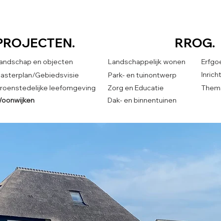
PROJECTEN.
RROG.
andschap en objecten
Landschappelijk wonen
Erfgo
Inric
asterplan/Gebiedsvisie
Park- en tuinontwerp
roenstedelijke leefomgeving
Zorg en Educatie
Thema
oonwijken
Dak- en binnentuinen
RROG.
CONTACT.
wonen
Innovatieve