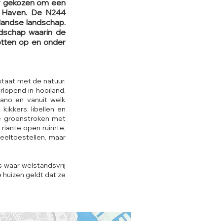
or gekozen om een
n Haven. De N244
tlandse landschap.
ndschap waarin de
otten op en onder
staat met de natuur.
rlopend in hooiland.
ano en vanuit welk
ikkers, libellen en
ke groenstroken met
 riante open ruimte,
eeltoestellen, maar
ls waar welstandsvrij
huizen geldt dat ze