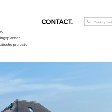
CONTACT
.
ed
htingsplannen
tische projecten