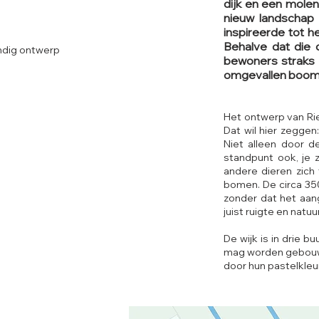
dijk en een mole
nieuw landschap
inspireerde tot h
Behalve dat die d
ndig ontwerp
bewoners straks 
omgevallen boo
Het ontwerp van Rie
Dat wil hier zeggen
Niet alleen door 
standpunt ook, je 
andere dieren zich
bomen. De circa 350
zonder dat het aang
juist ruigte en natuu
De wijk is in drie b
mag worden gebouwd 
door hun pastelkleu