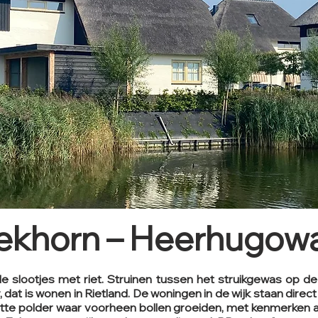
woonvormen
rp
Erfgoed
Inrichtingsplannen
Klimaat en biodiversiteit
ekhorn – Heerhugow
 slootjes met riet. Struinen tussen het struikgewas op de
, dat is wonen in Rietland. De woningen in de wijk staan direc
latte polder waar voorheen bollen groeiden, met kenmerken a