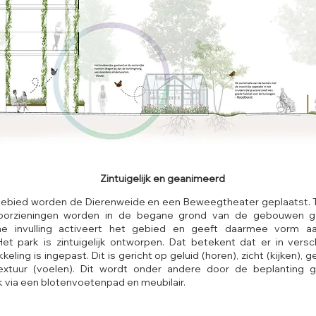
Zintuigelijk en geanimeerd
 gebied worden de Dierenweide en een Beweegtheater geplaatst. 
voorzieningen worden in de begane grond van de gebouwen ge
he invulling activeert het gebied en geeft daarmee vorm a
et park is zintuigelijk ontworpen. Dat betekent dat er in versc
keling is ingepast. Dit is gericht op geluid (horen), zicht (kijken), 
extuur (voelen). Dit wordt onder andere door de beplanting g
k via een blotenvoetenpad en meubilair.