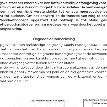
pgave staat het creëren van een betekenisvolle leefomgeving voo
e zo vrij en en autonoom mogelijk hun dag indelen. De bewonersgro
sen met een licht verstandelijke tot ernstig meervoudige b
n) tot ouderen. Om het ontwerp en de transitie van zorg te on
 Woonleefconcept opgesteld. Het ontwerp is tot stand g
t de opdrachtgever en haar medewerkers, waardoor het goed is
zorgverlening.
Ongedeelde samenleving
opgevat als een parkachtige omgeving waarin twee gebouwen een
s het hart van het plan. De auto wordt uit het park geweerd en aa
Zo maken we een veilige en groene leefomgeving voor de bewoner
t benaderd via een karaktervolle route. Hier ligt een uitnodigend
ende overgang vormt tussen binnen en buiten.
r de wijk is gelaagd, door de ruimhartige parkzones aan de ran
en vrij gebruik maken van het park en de hier gemaakte voorzi
eningen zijn afgestemd op wensen van de wijk, zodat er een 
taat met de buurt.