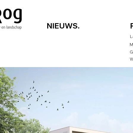
NIEUWS.
L
M
G
W