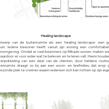
Healing landscape
twerp van de buitenruimte als een ‘healing landscape’; een 
tuin. Iedere bewoner heeft vanuit zijn woning een comfortabe
onomgeving. Omdat er veel bewoners op Mikado wonen, maken we
waardoor er voor ieder wat te beleven en te leren valt. Hierin houd
erprikkeling van een deel van de cliënten, door heldere routing
tenruimte draagt zo bij aan een woon- en leefmilieu dat erop 
onde plek te creëren waarin iedereen zich kan richten op zijn eige