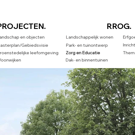
PROJECTEN.
RROG.
andschap en objecten
Landschappelijk wonen
Erfgo
Inric
asterplan/Gebiedsvisie
Park- en tuinontwerp
roenstedelijke leefomgeving
Zorg en Educatie
Thema
oonwijken
Dak- en binnentuinen