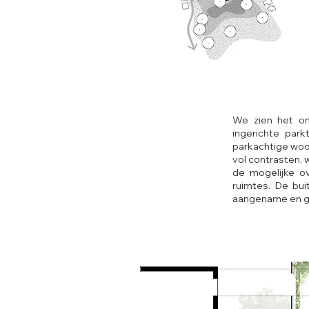
We zien het on
ingerichte park
parkachtige wo
vol contrasten, 
de mogelijke ov
ruimtes. De bui
aangename en gez