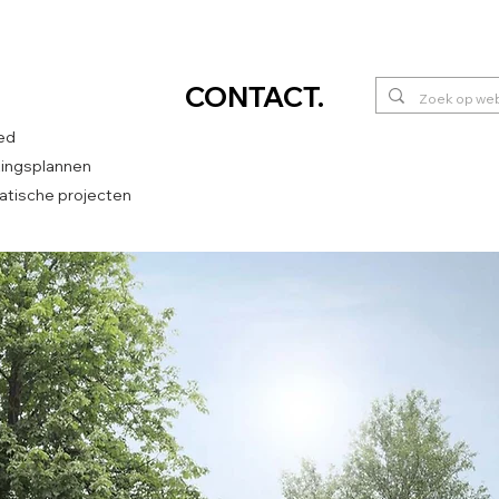
CONTACT
.
ed
htingsplannen
tische projecten