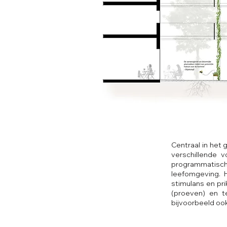
Centraal in het
verschillende 
programmatisc
leefomgeving. H
stimulans en prik
(proeven) en t
bijvoorbeeld oo