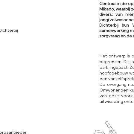
Centraal in de o
Mikado, waarbij z
divers: van men
jong(volwassene
Dichterbij hun
ichterbij
samenwerking me
zorgvraag en de 
Het ontwerp is 
begrenzen. Dit i
park ingepast. 
hoofdgebouw word
een vanzelfsprek
De overgang naa
Omwonenden kunn
van deze voorzi
uitwisseling onts
zorgaanbieder