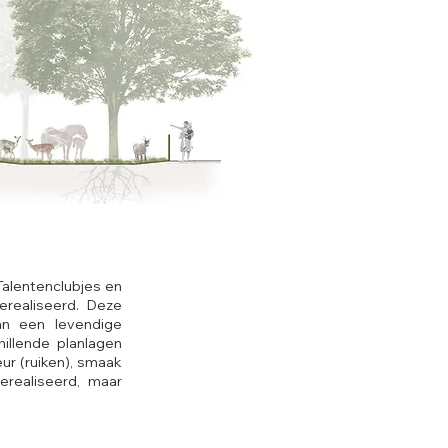
Talentenclubjes en
realiseerd. Deze
an een levendige
hillende planlagen
geur (ruiken), smaak
erealiseerd, maar